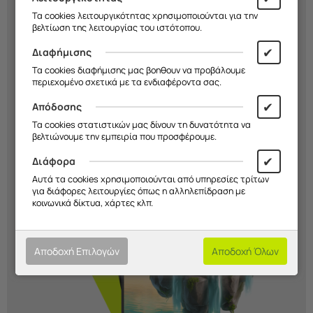
εσύ!
Τα cookies λειτουργικότητας χρησιμοποιούνται για την
βελτίωση της λειτουργίας του ιστότοπου.
Διάλεξε σχέδιο, χρώμα και υλικό και
✔
Διαφήμισης
δημιούργησε μια
μοναδική θήκη
που
Τα cookies διαφήμισης μας βοηθουν να προβάλουμε
εκφράζει το στιλ σου. Εσύ
αποφασίζεις
περιεχομένο σχετικά με τα ενδιαφέροντα σας.
εμείς την
κατασκευάζουμε!
✔
Απόδοσης
Τα cookies στατιστικών μας δίνουν τη δυνατότητα να
Ξεκίνα Τώρα!
βελτιώνουμε την εμπειρία που προσφέρουμε.
✔
Διάφορα
Αυτά τα cookies χρησιμοποιούνται από υπηρεσίες τρίτων
για διάφορες λειτουργίες όπως η αλληλεπίδραση με
κοινωνικά δίκτυα, χάρτες κλπ.
Αποδοχή Επιλογών
Αποδοχή Όλων