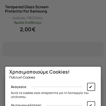
Tempered Glass Screen
Protector For Samsung
J6 Plus 2018
Κωδικός:
FRG72444
Άμεσα
διαθέσιμο
2,00
€
Χρησιμοποιούμε Cookies!
Πολιτική Cookies
✔
Αναγκαία
Κάνε τη
θήκη
σου
Αυτά τα cookies είναι απαραίτητα για τη λειτουργία του
ιστότοπου.
τόσο μοναδική όσο κι
✔
Λειτουργικότητας