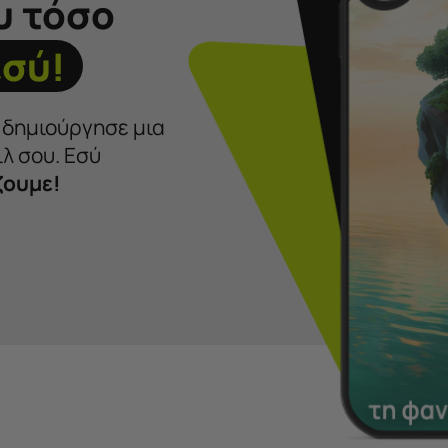
υ τόσο
εσύ!
ι δημιούργησε μια
λ σου. Εσύ
ζουμε!