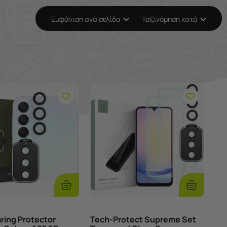
Εμφάνιση ανά σελίδα
Ταξινόμηση κατά
Προσθήκη
Προσθήκ
Στο
Στο
Καλάθι
Καλάθι
ring Protector
Tech-Protect Supreme Set