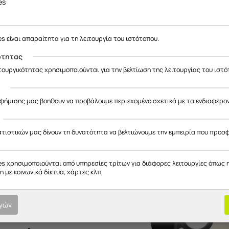
es
α Παπανδρέου 75) και βρείτε την
τέλεια προστασία για το Samsung
ωτογραφία ή σχέδιο
, φέρνοντας τη μοναδική σας δημιουργία στην κ
es είναι απαραίτητα για τη λειτουργία του ιστότοπου.
ότητας
ους. Επιλέξτε τα προστατευτικά για το
Samsung Galaxy A25 5G
και 
ιτουργικότητας χρησιμοποιούνται για την βελτίωση της λειτουργίας του ιστό
ς
αφήμισης μας βοηθουν να προβάλουμε περιεχομένο σχετικά με τα ενδιαφέρο
ατιστικών μας δίνουν τη δυνατότητα να βελτιώνουμε την εμπειρία που προσ
es χρησιμοποιούνται από υπηρεσίες τρίτων για διάφορες λειτουργίες όπως 
 με κοινωνικά δίκτυα, χάρτες κλπ.
ογών