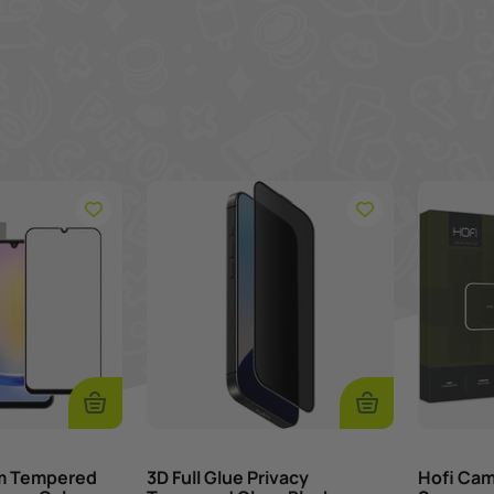
Προσθήκη
Προσθήκη
Στο
Στο
Καλάθι
Καλάθι
m Tempered
3D Full Glue Privacy
Hofi Cam