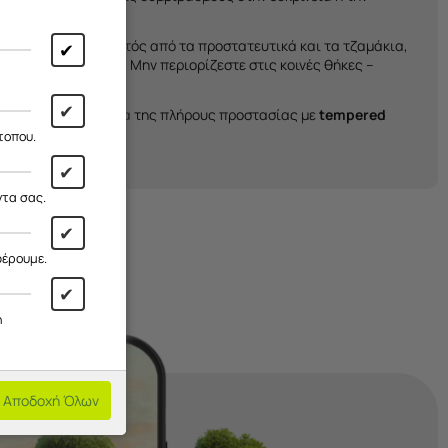
 Galaxy A25 5G
. Εκτός από τα προστατευτικά και τα τζαμάκια,
✔
αθημερινότητά σας. Μην περιορίζεστε στις κοινές θήκες –
✔
ανακαλύψτε την αξία της πλήρους προστασίας με
tempered
τοπου.
✔
ντα σας.
✔
φέρουμε.
✔
η
Αποδοχή Όλων