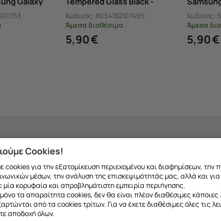
sung Galaxy
Tempered Glass Black -
Samsung 
Samsung Galaxy A25 5G
Black
011153
Κωδικός:
8034182107495
Κωδικός:
ο
Άμεσα
διαθέσιμο
Άμεσα
δια
5,90
€
5,90
€
ιούμε Cookies!
 Κινητών Samsung Galaxy A25 5G
 cookies για την εξατομίκευση περιεχομένου και διαφημίσεων, την 
 από ποτέ και με τα
προστατευτικά και τζαμάκια οθόνης
για το
Sa
ινωνικών μέσων, την ανάλυση της επισκεψιμότητάς μας, αλλά και για
για να αποτρέψετε γρατζουνιές, φθορές ή ακόμα και σπασίματα στην 
 μία κορυφαία και απροβλημάτιστη εμπειρία περιήγησης.
μόνο τα απαραίτητα cookies, δεν θα είναι πλέον διαθέσιμες κάποιες 
εξαρτώνται από τα cookies τρίτων. Για να έχετε διαθέσιμες όλες τις λε
 προστατευτικά προσφέρουν
άριστη εφαρμογή
, αίσθηση οθόνης υψηλ
τε αποδοχή όλων.
οση της οθόνης σας, επιτρέποντάς σας να απολαμβάνετε τη χρήση το