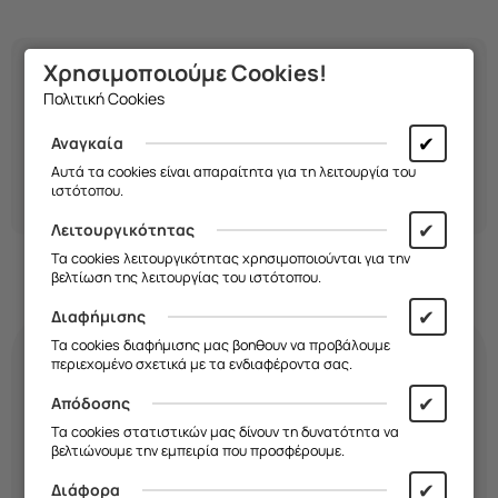
Χρησιμοποιούμε Cookies!
Βρες
tempered glass
και αξιόπιστα
screen protectors
Πολιτική Cookies
για το
Samsung Galaxy S25 Ultra 5G
, με επιλογές
full
coverage
,
9H hardness
,
privacy glass
και
anti-blue
✔
Αναγκαία
light
, ιδανικά σε συνδυασμό με τις
θήκες του μοντέλου
για ολοκληρωμένη προστασία.
Αυτά τα cookies είναι απαραίτητα για τη λειτουργία του
ιστότοπου.
✔
Λειτουργικότητας
Τα cookies λειτουργικότητας χρησιμοποιούνται για την
βελτίωση της λειτουργίας του ιστότοπου.
✔
Διαφήμισης
Τα cookies διαφήμισης μας βοηθουν να προβάλουμε
περιεχομένο σχετικά με τα ενδιαφέροντα σας.
Κάνε τη
θήκη
σου
✔
Απόδοσης
τόσο μοναδική όσο κι
Τα cookies στατιστικών μας δίνουν τη δυνατότητα να
βελτιώνουμε την εμπειρία που προσφέρουμε.
εσύ!
✔
Διάφορα