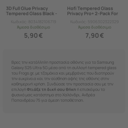
3D Full Glue Privacy
Hofi Tempered Glass
Tempered Glass Black -
Privacy Pro+ 2-Pack For
Samsung Galaxy S25
Samsung Galaxy S25
Κωδικός:
8034182106719
Κωδικός:
5906302322329
Ultra
Ultra 5G
Άμεσα
διαθέσιμο
Άμεσα
διαθέσιμο
5,90
€
7,90
€
Βρες την κατάλληλη προστασία οθόνης για το Samsung
Galaxy S25 Ultra 5G μέσα από τη συλλογή tempered glass
του Frogs.gr, με τζαμάκια και μεμβράνες που διατηρούν
την ευκρίνεια και την αίσθηση αφής της οθόνης στην
καθημερινή χρήση. Συνδύασε την προστασία σου με την
επιλογή
Φτιάξε τη δική σου θήκη
ή επισκέψου το
φυσικό μας κατάστημα στο
Χαλάνδρι, Ανδρέα
Παπανδρέου 75
για άμεση τοποθέτηση.