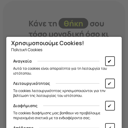
Κάνε τη
θήκη
σου
τόσο μοναδική όσο κι
Χρησιμοποιούμε Cookies!
εσύ!
Πολιτική Cookies
Διάλεξε σχέδιο, χρώμα και υλικό και
✔
Αναγκαία
δημιούργησε μια
μοναδική θήκη
που
Αυτά τα cookies είναι απαραίτητα για τη λειτουργία του
εκφράζει το στιλ σου. Εσύ
αποφασίζεις
ιστότοπου.
εμείς την
κατασκευάζουμε!
✔
Λειτουργικότητας
Τα cookies λειτουργικότητας χρησιμοποιούνται για την
βελτίωση της λειτουργίας του ιστότοπου.
Ξεκίνα Τώρα!
✔
Διαφήμισης
Τα cookies διαφήμισης μας βοηθουν να προβάλουμε
περιεχομένο σχετικά με τα ενδιαφέροντα σας.
Απόδοσης